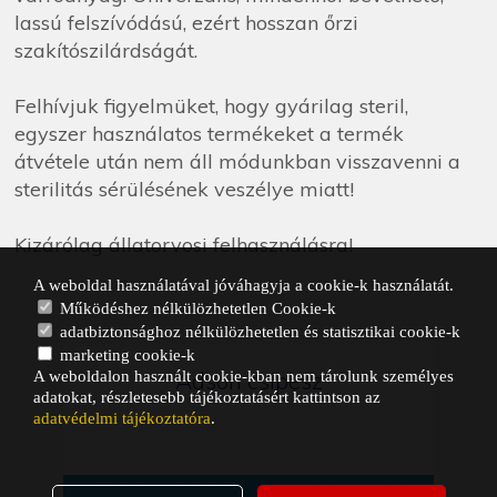
lassú felszívódású, ezért hosszan őrzi
szakítószilárdságát.
Felhívjuk figyelmüket, hogy gyárilag steril,
egyszer használatos termékeket a termék
átvétele után nem áll módunkban visszavenni a
sterilitás sérülésének veszélye miatt!
Kizárólag állatorvosi felhasználásra!
A weboldal használatával jóváhagyja a cookie-k használatát.
Működéshez nélkülözhetetlen Cookie-k
adatbiztonsághoz nélkülözhetetlen és statisztikai cookie-k
marketing cookie-k
Adson csipesz
A weboldalon használt cookie-kban nem tárolunk személyes
adatokat, részletesebb tájékoztatásért kattintson az
adatvédelmi tájékoztatóra
.