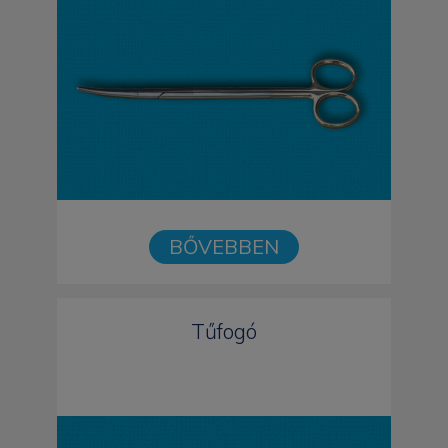
BŐVEBBEN
Tűfogó