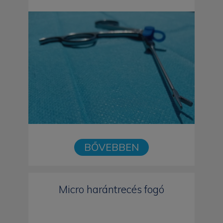
BŐVEBBEN
Micro harántrecés fogó