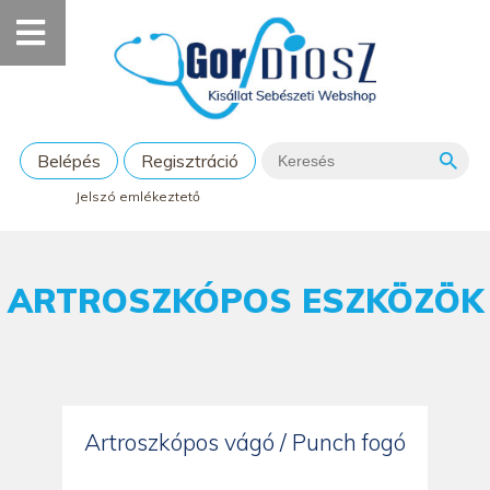
Belépés
Regisztráció
Jelszó emlékeztető
ARTROSZKÓPOS ESZKÖZÖK
Artroszkópos vágó / Punch fogó