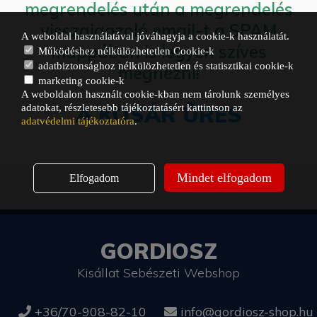
megrendelés után a megrendelés
visszaigazoló email-t a SPAM
A weboldal használatával jóváhagyja a cookie-k használatát.
mappában is legyen szíves
Működéshez nélkülözhetetlen Cookie-k
adatbiztonsághoz nélkülözhetetlen és statisztikai cookie-k
megnézni!
marketing cookie-k
A weboldalon használt cookie-kban nem tárolunk személyes
A KOSÁR ÜRES
adatokat, részletesebb tájékoztatásért kattintson az
adatvédelmi tájékoztatóra
.
Mindet elfogadom
Elfogadom
GORDIOSZ
Kisállat Sebészeti Webshop
+36/70-908-82-10
info@gordiosz-shop.hu