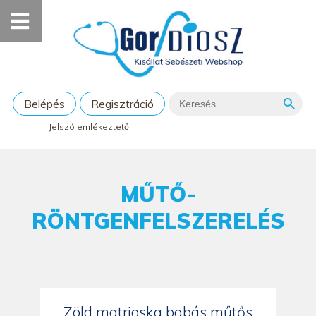
Belépés
Regisztráció
Jelszó emlékeztető
MŰTŐ-
RÖNTGENFELSZERELÉS
Zöld matrjoska babás műtős