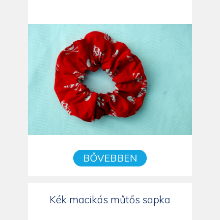
BŐVEBBEN
Kék macikás műtős sapka