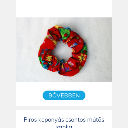
BŐVEBBEN
Piros koponyás csontos műtős
sapka