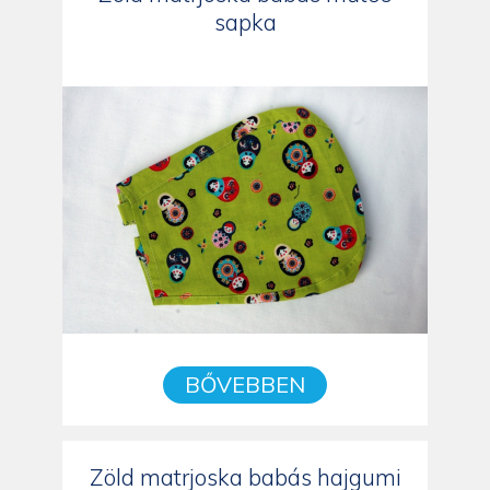
sapka
BŐVEBBEN
Zöld matrjoska babás hajgumi