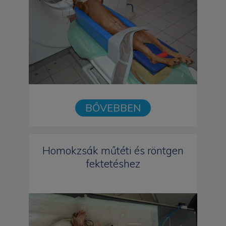
BŐVEBBEN
Homokzsák műtéti és röntgen
fektetéshez