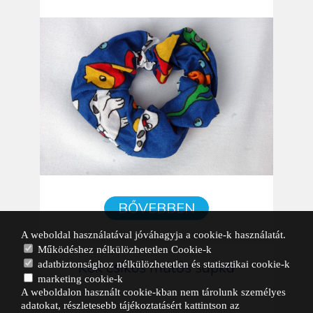
BŐVEBBEN
A weboldal használatával jóváhagyja a cookie-k használatát.
Működéshez nélkülözhetetlen Cookie-k
Kék csíkos műtős sapka
adatbiztonsághoz nélkülözhetetlen és statisztikai cookie-k
marketing cookie-k
A weboldalon használt cookie-kban nem tárolunk személyes
adatokat, részletesebb tájékoztatásért kattintson az