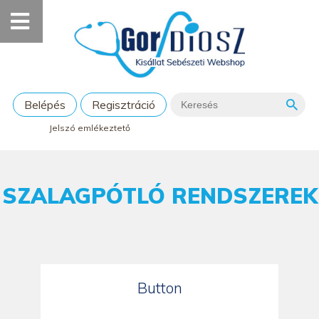
Belépés
Regisztráció
Jelszó emlékeztető
SZALAGPÓTLÓ RENDSZEREK
Button