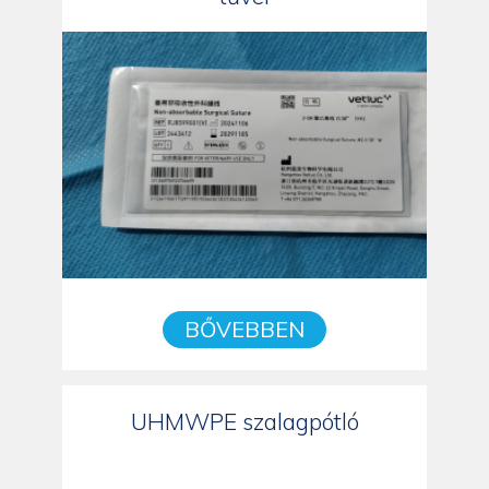
BŐVEBBEN
UHMWPE szalagpótló