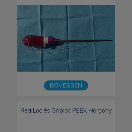
BŐVEBBEN
RealLoc és Griploc PEEK Horgony