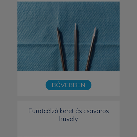
BŐVEBBEN
Furatcélzó keret és csavaros
hüvely