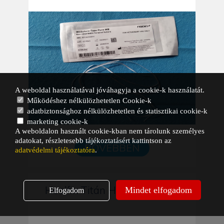
A weboldal használatával jóváhagyja a cookie-k használatát.
Működéshez nélkülözhetetlen Cookie-k
adatbiztonsághoz nélkülözhetetlen és statisztikai cookie-k
marketing cookie-k
A weboldalon használt cookie-kban nem tárolunk személyes
adatokat, részletesebb tájékoztatásért kattintson az
BŐVEBBEN
adatvédelmi tájékoztatóra
.
Healfix Titán Horgonycsavar
Mindet elfogadom
Elfogadom