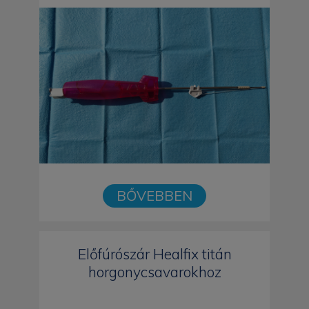
BŐVEBBEN
Előfúrószár Healfix titán
horgonycsavarokhoz