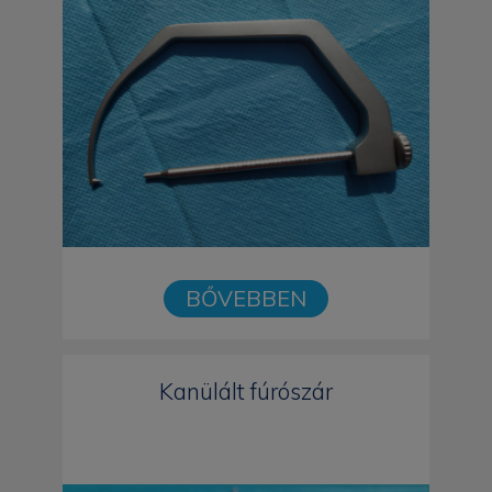
BŐVEBBEN
Kanülált fúrószár