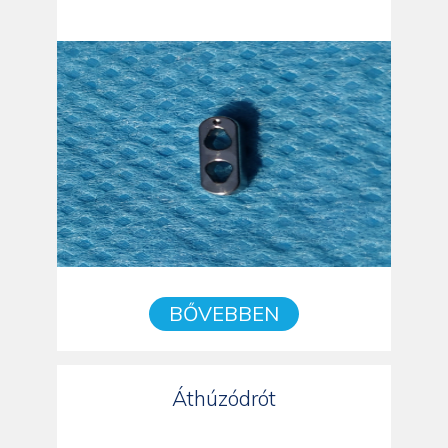
BŐVEBBEN
Áthúzódrót