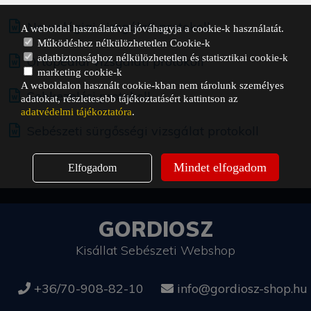
Neurológiai vizsgálati protokoll
A weboldal használatával jóváhagyja a cookie-k használatát.
Működéshez nélkülözhetetlen Cookie-k
adatbiztonsághoz nélkülözhetetlen és statisztikai cookie-k
Ortopédiai vizsgálati protokoll
marketing cookie-k
A weboldalon használt cookie-kban nem tárolunk személyes
Sebkezelési protokoll
adatokat, részletesebb tájékoztatásért kattintson az
adatvédelmi tájékoztatóra
.
Sebészeti sürgősségi vizsgálat protokoll
Mindet elfogadom
Elfogadom
GORDIOSZ
Kisállat Sebészeti Webshop
+36/70-908-82-10
info@gordiosz-shop.hu