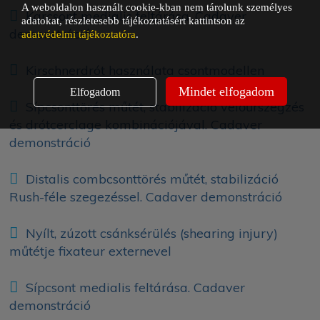
A weboldalon használt cookie-kban nem tárolunk személyes
Karcsont medialis feltárása. Cadaver
adatokat, részletesebb tájékoztatásért kattintson az
demonstráció
adatvédelmi tájékoztatóra
.
Kirschnerdrót használata csontmodellen
Mindet elfogadom
Elfogadom
Sípcsonttörés műtét, stabilizáció velőűrszegzés
és drótcerclage kombinációjával. Cadaver
demonstráció
Distalis combcsonttörés műtét, stabilizáció
Rush-féle szegezéssel. Cadaver demonstráció
Nyílt, zúzott csánksérülés (shearing injury)
műtétje fixateur externevel
Sípcsont medialis feltárása. Cadaver
demonstráció