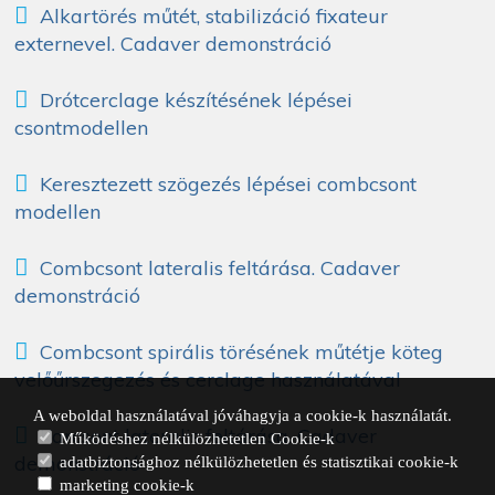
Alkartörés műtét, stabilizáció fixateur
externevel. Cadaver demonstráció
Drótcerclage készítésének lépései
csontmodellen
Keresztezett szögezés lépései combcsont
modellen
Combcsont lateralis feltárása. Cadaver
demonstráció
Combcsont spirális törésének műtétje köteg
velőűrszegezés és cerclage használatával
A weboldal használatával jóváhagyja a cookie-k használatát.
Karcsont lateralis feltárása. Cadaver
Működéshez nélkülözhetetlen Cookie-k
demonstráció
adatbiztonsághoz nélkülözhetetlen és statisztikai cookie-k
marketing cookie-k