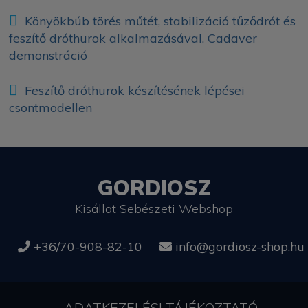
Könyökbúb törés műtét, stabilizáció tűződrót és
feszítő dróthurok alkalmazásával. Cadaver
demonstráció
Feszítő dróthurok készítésének lépései
csontmodellen
GORDIOSZ
Kisállat Sebészeti Webshop
+36/70-908-82-10
info@gordiosz-shop.hu
ADATKEZELÉSI TÁJÉKOZTATÓ