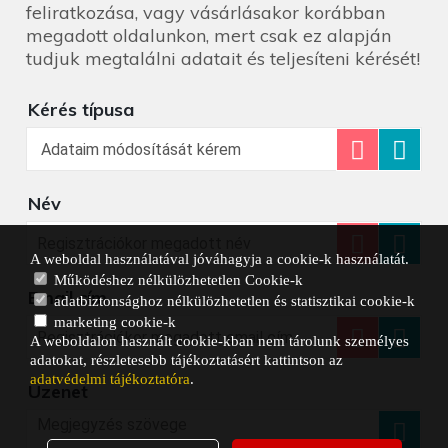
feliratkozása, vagy vásárlásakor korábban
megadott oldalunkon, mert csak ez alapján
tudjuk megtalálni adatait és teljesíteni kérését!
Kérés típusa
Név
A weboldal használatával jóváhagyja a cookie-k használatát.
Működéshez nélkülözhetetlen Cookie-k
Email cím
adatbiztonsághoz nélkülözhetetlen és statisztikai cookie-k
marketing cookie-k
A weboldalon használt cookie-kban nem tárolunk személyes
adatokat, részletesebb tájékoztatásért kattintson az
adatvédelmi tájékoztatóra
.
Üzenet