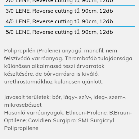
2/0 LENE, Reverse cutting tű, 90cm, 12db
3/0 LENE, Reverse cutting tű, 90cm, 12db
4/0 LENE, Reverse cutting tű, 90cm, 12db
5/0 LENE, Reverse cutting tű, 90cm, 12db
Polipropilén (Prolene) anyagú, monofil, nem
felszívódó varróanyag. Thrombofób tulajdonsága
különösen alkalmassá teszi érvarratok
készítésére, de bőrvarrásra is kiváló,
urethrostomiákhoz különösen ajánlott.
Javasolt területek: bőr, lágy-, szív-, ideg-, szem-,
mikrosebészet
Hasonló varróanyagok: Ethicon-Prolene; B.Braun-
Optilene; Covidien-Surgipro; SMI-Surgicryl
Polipropilene