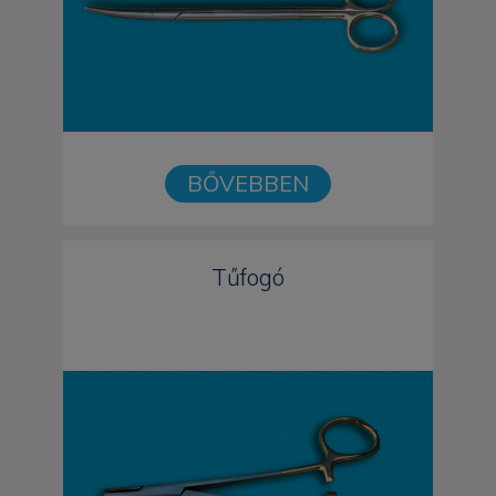
BŐVEBBEN
Tűfogó