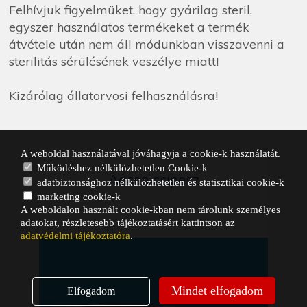
Felhívjuk figyelmüket, hogy gyárilag steril,
egyszer használatos termékeket a termék
átvétele után nem áll módunkban visszavenni a
sterilitás sérülésének veszélye miatt!
Kizárólag állatorvosi felhasználásra!
A weboldal használatával jóváhagyja a cookie-k használatát.
Működéshez nélkülözhetetlen Cookie-k
Adson csipesz
adatbiztonsághoz nélkülözhetetlen és statisztikai cookie-k
marketing cookie-k
A weboldalon használt cookie-kban nem tárolunk személyes
adatokat, részletesebb tájékoztatásért kattintson az
adatvédelmi tájékoztatóra
.
Mindet elfogadom
Elfogadom