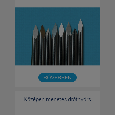
BŐVEBBEN
Középen menetes drótnyárs