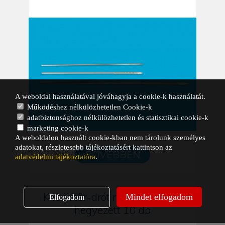
A weboldal használatával jóváhagyja a cookie-k használatát.
Működéshez nélkülözhetetlen Cookie-k
adatbiztonsághoz nélkülözhetetlen és statisztikai cookie-k
marketing cookie-k
A weboldalon használt cookie-kban nem tárolunk személyes
adatokat, részletesebb tájékoztatásért kattintson az
BŐVEBBEN
adatvédelmi tájékoztatóra
.
Kirschner-drót mindkét végén
Mindet elfogadom
Elfogadom
hegyezett 10 db