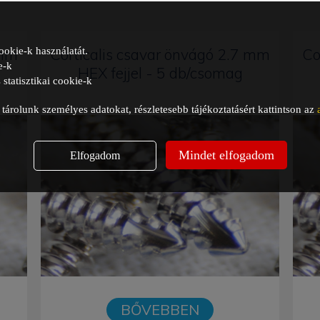
ookie-k használatát.
 mm
Corticalis csavar önvágó 2.7 mm
Co
e-k
HEX fejjel - 5 db/csomag
statisztikai cookie-k
árolunk személyes adatokat, részletesebb tájékoztatásért kattintson az
Mindet elfogadom
Elfogadom
BŐVEBBEN