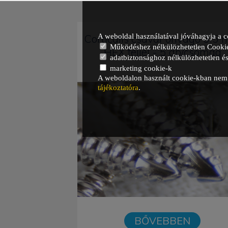
A weboldal használatával jóváhagyja a c
Corticalis csavar önvágó 3.5
Működéshez nélkülözhetetlen Cooki
HEX fejjel - 5 db/csomag
adatbiztonsághoz nélkülözhetetlen és 
marketing cookie-k
A weboldalon használt cookie-kban nem t
tájékoztatóra
.
BŐVEBBEN