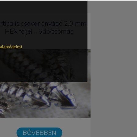
rticalis csavar önvágó 2.0 mm
HEX fejjel - 5db/csomag
adatvédelmi
BŐVEBBEN