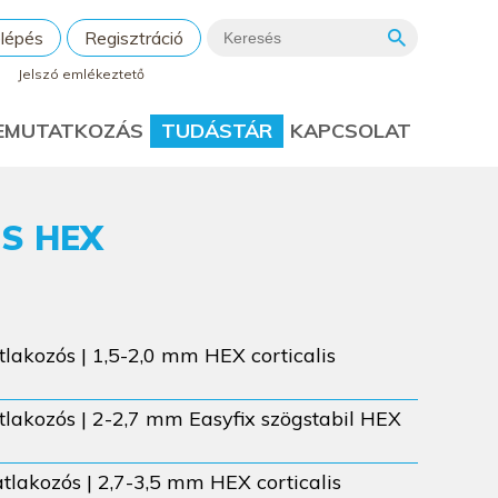
lépés
Regisztráció
Jelszó emlékeztető
EMUTATKOZÁS
TUDÁSTÁR
KAPCSOLAT
S HEX
lakozós | 1,5-2,0 mm HEX corticalis
lakozós | 2-2,7 mm Easyfix szögstabil HEX
tlakozós | 2,7-3,5 mm HEX corticalis