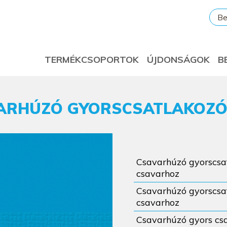
Be
TERMÉKCSOPORTOK
ÚJDONSÁGOK
B
ARHÚZÓ GYORSCSATLAKOZÓ
Csavarhúzó gyorscsat
csavarhoz
Csavarhúzó gyorscsat
csavarhoz
Csavarhúzó gyors csa